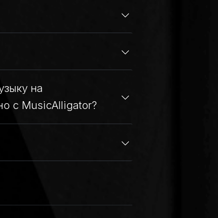
узыку на
с MusicAlligator?