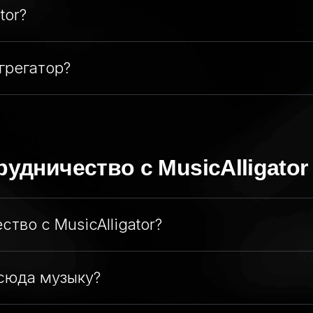
tor?
грегатор?
удничество с MusicAlligator
тво с MusicAlligator?
сюда музыку?