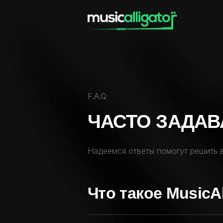
F.A.Q
ЧАСТО ЗАДА
Надеемся ответы помогут решить
Что такое MusicAl